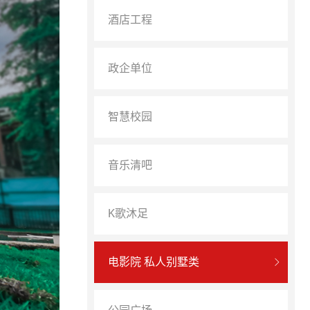
酒店工程
政企单位
智慧校园
音乐清吧
K歌沐足
电影院 私人别墅类