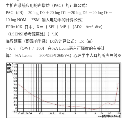
主扩声系统应用的声增益（
PAG）的计算公式：
PAG（dB）=20 log D0 ＋20 log D1 －20 log D2 －20 log Ds－
10 log NOM －FSM 输入电功率的计算公式：
EPR=10X 其中：X＝〔 SPL＋3dB＋（ΔD2－Δref dist）－
（LSENSI参考距离处）〕/10〕
临界距离（即混响半径）
Dc的计算公式： Dc（m）
= K √ （Q²V）/ T60〕 在%A Lcons语言可懂度的有关计
算： %A Lcons ＝ 200²D22²T260/V²Q 心理学中人耳的听声曲线图