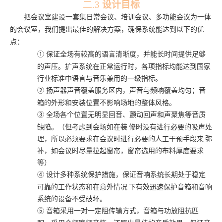
二.3
设计目标
把会议室
建设一套集日常会议、培训会议、多功能会议为一体
的会议室
，我们提出最佳的解决方案，确保系统能达到以下的优
点：
①
保证全场有较高的语言清晰度，并能长时间提供足够
的声压。扩声系统在正常运行时，各项指标均能达到国家
行业标准中语言与音乐兼用的一级指标。
②
扬声器声音覆盖服务区内，声音与频响覆盖均匀；音
箱的外形和安装位置不影响场地的整体风格。
③
全场各个位置无明显回音、颤动回声和声聚焦等音质
缺陷。（但考虑到会场如在装
修时没有进行必要的吸声处
理，所以必须要求在会议时进行必要的人工干预手段来
弥
补，如会议时尽量拉起窗帘，窗帘选用的布料厚度要求
等）
④
设计多种系统保护措施，保证音响系统长期处于稳定
可靠的工作状态和在意外情况
下有效迅速保护音箱和音响
系统的设备不受破坏。
⑤
音箱采用一对一定阻传输方式，音箱与功放阻抗匹