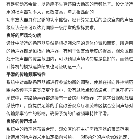
有足够动态余量，以适应不失真还原大动态的音频信号。设计所选
用的扬声器功率大，灵敏度高，与之相匹配的
功率放大器具有足够的功率储备。经计算完工后的会议室内的声压
级应该完全可以达到国家一级厅堂的指标要求。
良好的声场均匀度
设计中所选的扬声器显然是根据观众区的具体位置和面积，所选用
的扬声器都是恒指向扬声器，有利于语言清晰度的提高，观众区都
处于扬声器的覆盖范围内，可以预见声场均匀度是良好的，而通过
计算机的模拟运算结果也可证明这一点。
平滑的传输频率特性
系统中对每路扬声器都进行参量均衡的调整，使其在指向性控制范
围内各频率声束宽度变化很小，没有过激点和陷波点，而且在扩声
系统中，每路扬声器都连接有一台房间均衡器（在数字音视频处理
系统中），能提供足够的手段改善观众厅和荧幕区耦合空间声场对
传输频率特性的影响，确保系统的传输频率特性平滑。
良好的传声增益
系统中的扬声器布置合理，观众区均在主扩声扬声器的覆盖范围，
所选用的扬声器采用恒定指向号角，－
6dB角外的声能衰减迅速；