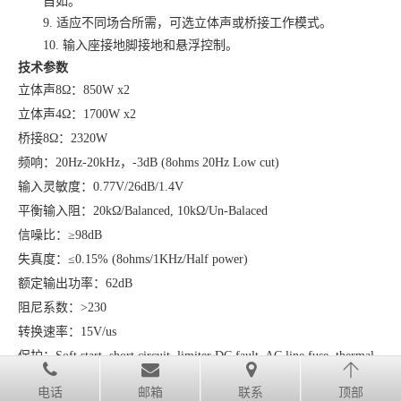
自如。
9.
适应不同场合所需，可选立体声或桥接工作模式。
10.
输入座接地脚接地和悬浮控制。
技术参数
立体声
8
Ω：
850W x2
立体声
4
Ω：
1700W x2
桥接
8
Ω：
2320W
频响：
20Hz-20kHz
，
-3dB (8ohms 20Hz Low cut)
输入灵敏度：
0.77V/26dB/1.4V
平衡输入阻：
20k
Ω
/Balanced, 10k
Ω
/Un-Balaced
信噪比：
≥
98dB
失真度：
≤
0.15% (8ohms/1KHz/Half power)
额定输出功率：
62dB
阻尼系数：
>230
转换速率：
15V/us
保护：
Soft start, short circuit, limiter DC fault, AC line fuse, thermal
cut
电话
邮箱
联系
顶部