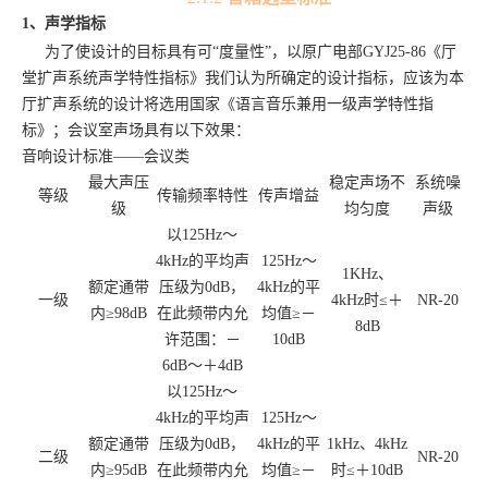
1、声学指标
为了使设计的目标具有可
“度量性”，以原广电部GYJ25-86《厅
堂扩声系统声学特性指标》我们认为所确定的设计指标，应该为本
厅扩声系统的设计将选用国家《语言音乐兼用一级声学特性指
标》；会议室声场具有以下效果：
音响设计标准
——
会议类
最大声压
稳定声场不
系统噪
等级
传输频率特性
传声增益
级
均匀度
声级
以
125Hz～
4kHz的平均声
125Hz～
1KHz、
额定通带
压级为0dB，
4kHz的平
一级
4kHz时≤＋
NR-20
内
≥98dB
在此频带内允
均值≥－
8dB
许范围：－
10dB
6dB～＋4dB
以
125Hz～
4kHz的平均声
125Hz～
额定通带
压级为0dB，
4kHz的平
1kHz、4kHz
二级
NR-20
内
≥95dB
在此频带内允
均值≥－
时≤＋10dB