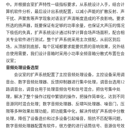
中。并根据会室扩声特性一级指标要求，从系统设计入手，结合计
算机软件分析，最后设计出系统配置，以减小声能的扩散反射、声
干扰、声聚焦等声学现象对语言扩声清晰度造成的不良影响。要求
所选的扬声器，既要保证有足够的功率余量，也保证大声压的情况
下极低的失真，扩声系统设计通过科学计算会场声场面积，配合相
关专业软件进行测试，整个扩声系统采用主次搭配，从前区到后
场，从顶部到底部，每个区域都要求能要优质的音响效果，另外结
合使用需要，我们设计音箱时采用小功率全频音箱分散式布置在会
议室；
音频处理设备选型
会议室的扩声系统配置了主控音频处理设备，主控设备采用调
音台、数字音频处理器、反馈抑制器进行集中处理，调音台选用
12
路调音台，调音台用于处理音频信号和信号混合，把信号集中处
理，解决了整个操作过程中繁锁的操作，把操作简单化，达到不同
音源同时混合处理；数字音频处理器
、反啸叫处理器、噪音门，压
限等多种效果处理功能，把功能集中化，解决传统扩声系统中分散
处理，降低了设备造价和过多设备引起噪音，阻抗不匹配等问题，
数字音频处理器配置有软件，很方便的进行话筒信号、音源信号效