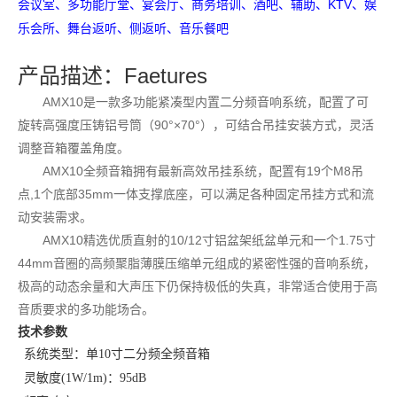
多功能厅堂、宴会厅、商务
、酒吧、辅助、
KTV
会议室、
培训
、娱
舞台返
、侧返
、
乐会所、
听
听
音乐餐吧
产品描述
Faetures
：
AMX10是一款多功能紧凑型内置二分频音响系统，配置了可
旋转高强度压铸铝号筒（9
0°×
7
0°），可结合吊挂安装方式，灵活
调整音箱覆盖角度。
AMX10
全频音箱拥有最新高效吊挂系统，配置有
19个M8吊
点,1个底部35mm一体支撑底座，可以满足各种固定吊挂方式和流
动安装需求。
AMX10
精选优质直射的
10
/12
寸铝盆架纸盆单元和一个
1.75寸
44mm音圈的高频聚脂薄膜压缩单元组成的紧密性强的音响系统，
极高的动态余量和大声压下仍保持极低的失真，非常适合使用于高
音质要求的多功能场合。
技术参数
系统类型：单
10
寸二分频全频音箱
灵敏度
(1W/1m)
：
95dB