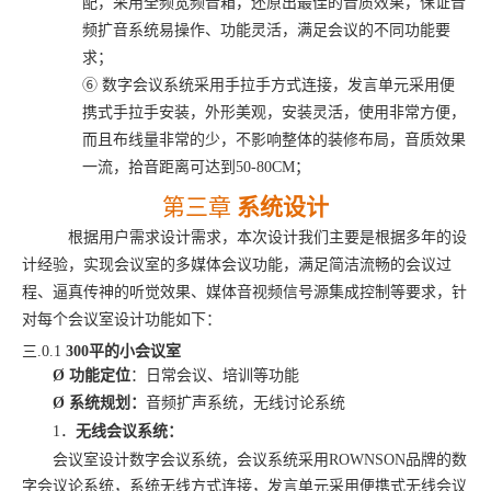
配，采用全频宽频音箱，还原出最佳的音质效果，保证音
频扩音系统易操作、功能灵活，满足会议的不同功能要
求；
⑥
数字会议系统采用手拉手方式连接，发言单元采用便
携式手拉手安装，外形美观，安装灵活，使用非常方便，
而且布线量非常的少，不影响整体的装修布局，音质效果
一流，拾音距离可达到
50-80CM；
第三章
系统设计
根据用户需求设计需求，本次设计我们主要是根据多年的设
计经验，实现会议室的多媒体会议功能，满足简洁流畅的会议过
程、逼真传神的听觉效果、媒体音视频信号源集成控制等要求，针
对每个会议室设计功能如下：
三.0.1
300
平的小会议室
Ø
功能定位
：
日常会议、培训
等功能
Ø
系统规划：
音频扩声系统，无线讨论系统
1．
无线
会议系统：
会议室设计数字会议系统，会议系统采用ROWNSON品牌的数
字会议论系统，系统无线方式连接，发言单元采用便携式无线会议