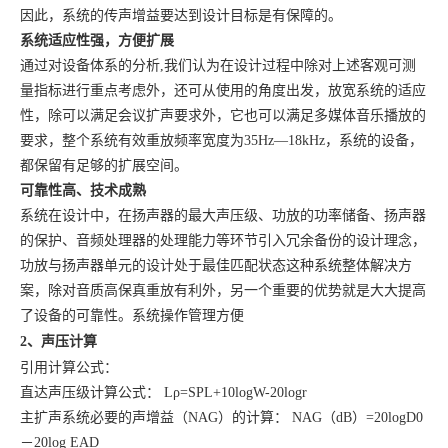
因此，系统的传声增益要达到设计目标是有保障的。
系统适应性强，方便扩展
通过对设备体系的分析
,我们认为在设计过程中除对上述客观可测
量指标进行重点考虑外，还可从使用的角度出发，放宽系统的适应
性，除可以满足会议扩声要求外，它也可以满足多媒体音乐播放的
要求，整个系统有效重放频率宽度为35Hz—18kHz，系统的设备，
都保留有足够的扩展空间。
可靠性高、技术成熟
系统在设计中，在扬声器的最大声压级、功放的功率储备、扬声器
的保护、音频处理器的处理能力等环节引入冗余备份的设计理念，
功放与扬声器单元的设计处于最佳匹配状态这种系统整体解决方
案，除对音质高保真重放有利外，另一个重要的优势就是大大提高
了设备的可靠性。系统操作管理方便
2、声压计算
引用计算公式：
直达声压级计算公式：
Lρ=SPL+10logW-20logr
主扩声系统必要的声增益（
NAG）的计算： NAG（dB）=20logD0
－20log EAD