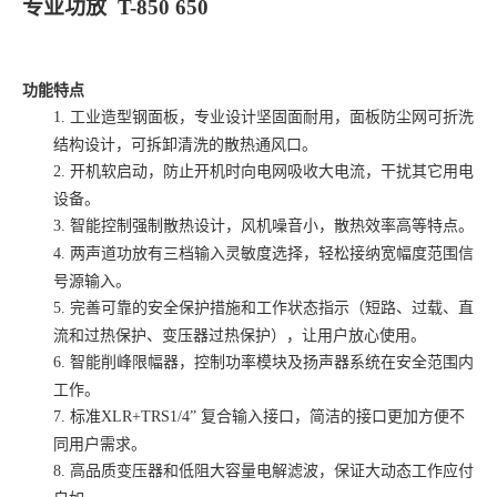
专业功放
T
-850 650
功能特点
1.
工业造型钢面板，专业设计坚固面耐用，面板防尘网可折洗
结构设计，可拆卸清洗的散热通风口。
2.
开机软启动，防止开机时向电网吸收大电流，干扰其它用电
设备。
3.
智能控制强制散热设计，风机噪音小，散热效率高等特点。
4.
两声道功放有三档输入灵敏度选择，轻松接纳宽幅度范围信
号源输入。
5.
完善可靠的安全保护措施和工作状态指示（短路、过载、直
流和过热保护、变压器过热保护），让用户放心使用。
6.
智能削峰限幅器，控制功率模块及扬声器系统在安全范围内
工作。
7.
标准
XLR+TRS1/4” 复合输入接口，简洁的接口更加方便不
同用户需求。
8.
高品质变压器和低阻大容量电解滤波，保证大动态工作应付