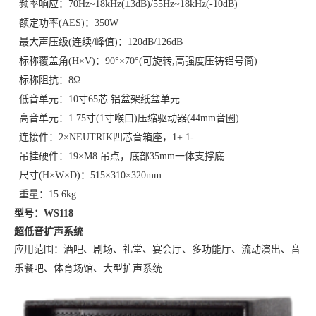
频率响应：
70Hz~18kHz(
±
3dB)/55Hz~18kHz(-10dB)
额定功率
(AES)
：
350W
最大声压级
(
连续
/
峰值
)
：
120dB/126dB
标称覆盖角
(H
×
V)
：
90
°×
70
°
(
可旋转
,
高强度压铸铝号筒
)
标称阻抗：
8
Ω
低音单元：
10
寸
65
芯 铝盆架纸盆单元
高音单元：
1.75
寸
(1
寸喉口
)
压缩驱动器
(44mm
音圈
)
连接件：
2
×
NEUTRIK
四芯音箱座，
1+ 1-
吊挂硬件：
19
×
M8
吊点，底部
35mm
一体支撑底
尺寸
(H
×
W
×
D)
：
515
×
310
×
320mm
重量：
15.6kg
型号：
WS118
超低音扩声系统
应用范围：酒吧、剧场、礼堂、宴会厅、多功能厅、流动演出、音
乐餐吧、体育场馆、大型扩声系统