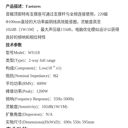
产品描述：
Faetures
音箱顶部特有支撑座可通过支撑杆与全频连接使用，
220磁
Φ100mm直径的大功率扁铜线高效能音圈
，灵敏度高至
102dB（1W/1M），最大声压级133dB
，电脑优化模似设计以获得
良好的频响和相位特性
技术参数
型号
Model：WS118
类型
(Type)：2-way full range
构成
(Component)：Low(18＂x1)
阻抗
(Nominal Impedance)：8Ω
平均功率
(RMS)：600W
峰值功率
(Peak)：1200W
频响
(Frequency Response)：35Hz-500Hz
灵敏度
(Sensitivity)：102dB(1W/1M)
扩散角度
(Dispersion)：N/A
实物尺寸
(Dimensions)(HxWxD)：690x 550x 595mm