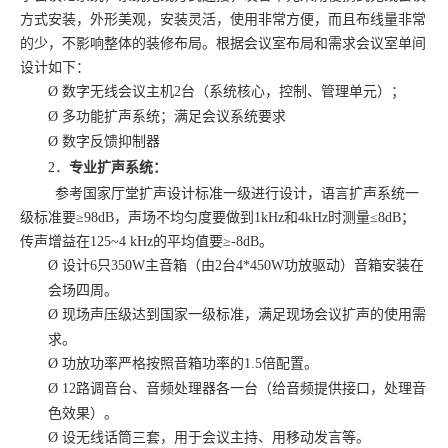
方式安装，外形美观，安装灵活，使用非常方便，而且布线量非常
的少，不影响整体的装修布局。根据会议室布局和需求会议室单间
设计如下：
Ø
数字无线会议主机2台（系统核心，控制、管理单元）；
Ø
多功能扩声系统；满足会议系统要求
Ø
数字反馈抑制器
2．
专业扩声系统：
参考国家厅堂扩声设计标准一级进行设计，语言扩声系统一
级标准要
≥98dB，声场不均匀度要做到1kHz和4kHz时测量≤8dB；
传声增益在125~4 kHz的平均值要≥-8dB。
Ø
设计6只350W主音箱（由2台4*450W功放驱动）音箱安装在
会场四周。
Ø
现场声压级达到国家一级标准，满足现场会议扩声的使用需
求。
Ø
功放功率严格按照音箱功率的
1.5倍配置。
Ø
12路调音台、音频处理器各一台（给音频提供接口，处理音
色效果）。
Ø
设无线话筒三套，用于会议主持、用移动发言等。