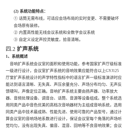
(2)
系统功能特点：
①
话筒无需布线，可适应会场布局的实时变更、不需要破坏
会场原有装修。
②
内置高性能无线会议系统和全数字会议系统
③
自定义设定声控灵敏度，拾音清晰。
四.2
扩声系统
1、系统概述
音响扩声系统会议室的面积和使用功能，参考国家扩声厅级标准
一级进行设计，会议室扩声系统的音响效果应能符合以上
GYJ125
厅堂扩声系统设计的声学特性指标中的语言扩声一级标准演讲时应
能达到语言清晰、无失真、声压余量充分、声场分布均匀、无声反
馈啸叫，声像定位正确。
音响扩声系统主要由扬声器、功率放大
器、音频处理设备、调音台、话筒、音源等设备组成。整个系统选
用同类产品中音色优美的高档次音响器材为主组成音响系统，选用
同类产品中技术最成熟、性能先进、使用可靠的产品型号，通过计
算会议室的音响场地系数进行设计，保证会议室每个角落的声场听
觉均匀，没有出现失真、偏音、混音、回响等不良音响效果；会议