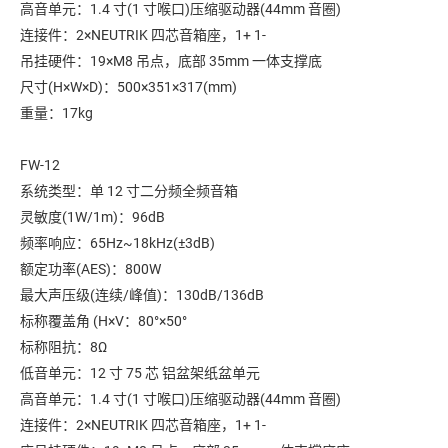
高音单元：1.4 寸(1 寸喉口)压缩驱动器(44mm 音圈)
连接件：2×NEUTRIK 四芯音箱座，1+ 1-
吊挂硬件：19×M8 吊点，底部 35mm 一体支撑底
尺寸(H×W×D)：500×351×317(mm)
重量：17kg
FW-12
系统类型：单 12 寸二分频全频音箱
灵敏度(1W/1m)：96dB
频率响应：65Hz~18kHz(±3dB)
额定功率(AES)：800W
最大声压级(连续/峰值)：130dB/136dB
标称覆盖角 (H×V：80°×50°
标称阻抗：8Ω
低音单元：12 寸 75 芯 铝盆架纸盆单元
高音单元：1.4 寸(1 寸喉口)压缩驱动器(44mm 音圈)
连接件：2×NEUTRIK 四芯音箱座，1+ 1-