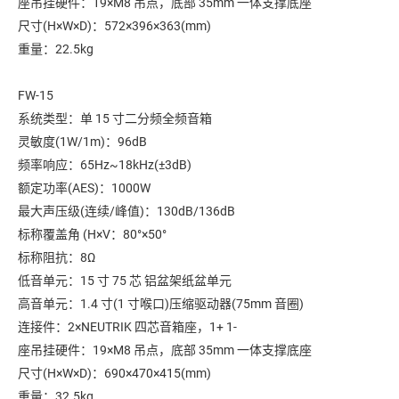
座吊挂硬件：19×M8 吊点，底部 35mm 一体支撑底座
尺寸(H×W×D)：572×396×363(mm)
重量：22.5kg
FW-15
系统类型：单 15 寸二分频全频音箱
灵敏度(1W/1m)：96dB
频率响应：65Hz~18kHz(±3dB)
额定功率(AES)：1000W
最大声压级(连续/峰值)：130dB/136dB
标称覆盖角 (H×V：80°×50°
标称阻抗：8Ω
低音单元：15 寸 75 芯 铝盆架纸盆单元
高音单元：1.4 寸(1 寸喉口)压缩驱动器(75mm 音圈)
连接件：2×NEUTRIK 四芯音箱座，1+ 1-
座吊挂硬件：19×M8 吊点，底部 35mm 一体支撑底座
尺寸(H×W×D)：690×470×415(mm)
重量：32.5kg