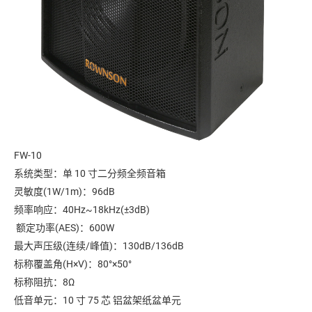
FW-10
系统类型：单 10 寸二分频全频音箱
灵敏度(1W/1m)：96dB
频率响应：40Hz~18kHz(±3dB)
额定功率(AES)：600W
最大声压级(连续/峰值)：130dB/136dB
标称覆盖角(H×V)：80°×50°
标称阻抗：8Ω
低音单元：10 寸 75 芯 铝盆架纸盆单元